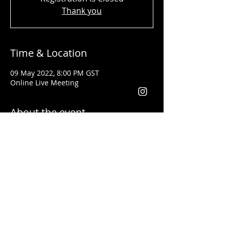
Thank you
Time & Location
09 May 2022, 8:00 PM GST
Online Live Meeting
About the event
Shady Said - المحاضر
تلقى تدريبات فنون القيادة وكيفية إعطاء
المحاضرات التحفيزية على يد أفضل مدربي
العالم مثل
لس براون وتوني روبنس
خبرتة أكثر من ١٣ سنة في مجال التدريب. وقد
أعطى محاضرات باللغتين العربية والانجليزية
يعد من أفضل المدربين في مجال التسويق
والقيادة في الوطن العربي والعالم أجمع
فقد أعطى تدريبات في كل من الأردن، فلسطين،