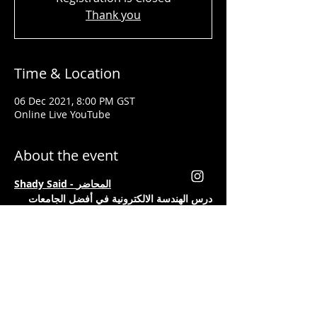
Thank you
Time & Location
06 Dec 2021, 8:00 PM GST
Online Live YouTube
About the event
Shady Said - المحاضر
درس الهندسة الالكترونية في أفضل الجامعات 
في العالم
تلقى تدريبات فنون القيادة وكيفية إعطاء 
المحاضرات التحفيزية على يد أفضل مدربي 
العالم مثل 
لس براون وتوني روبنز
خبرتة أكثر من ١٣ سنة في مجال التدريب. وقد 
أعطى محاضرات باللغتين العربية والانجليزية
يعد من أفضل المدربين في مجال التسويق 