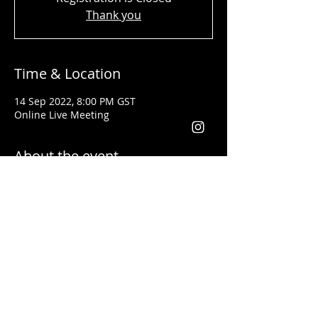
Thank you
Time & Location
14 Sep 2022, 8:00 PM GST
Online Live Meeting
About the event
Shady Said - المحاضر
تلقى تدريبات فنون القيادة وكيفية إعطاء
المحاضرات التحفيزية على يد أفضل مدربي
العالم مثل
لس براون وتوني روبنس
خبرتة أكثر من ١٣ سنة في مجال التدريب. وقد
أعطى محاضرات باللغتين العربية والانجليزية
يعد من أفضل المدربين في مجال التسويق
والقيادة في الوطن العربي والعالم أجمع
فقد أعطى تدريبات في كل من الأردن، فلسطين،