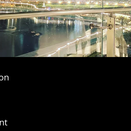
ion
nt