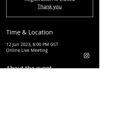
Thank you
Time & Location
12 Jun 2023, 8:00 PM GST
Online Live Meeting
About the event
Shady Said - المحاضر
تلقى تدريبات فنون القيادة وكيفية إعطاء
المحاضرات التحفيزية على يد أفضل مدربي
العالم مثل
لس براون وتوني روبنس
خبرتة أكثر من ١٣ سنة في مجال التدريب. وقد
أعطى محاضرات باللغتين العربية والانجليزية
يعد من أفضل المدربين في مجال التسويق
والقيادة في الوطن العربي والعالم أجمع
فقد أعطى تدريبات في كل من الأردن، فلسطين،