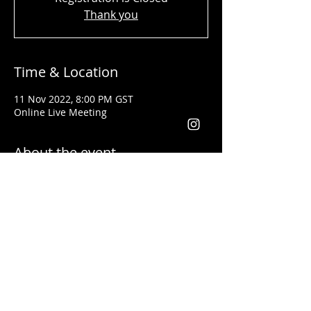
Thank you
Time & Location
11 Nov 2022, 8:00 PM GST
Online Live Meeting
About the event
Shady Said - المحاضر
تلقى تدريبات فنون القيادة وكيفية إعطاء
المحاضرات التحفيزية على يد أفضل مدربي
العالم مثل
لس براون وتوني روبنس
خبرتة أكثر من ١٣ سنة في مجال التدريب. وقد
أعطى محاضرات باللغتين العربية والانجليزية
يعد من أفضل المدربين في مجال التسويق
والقيادة في الوطن العربي والعالم أجمع
فقد أعطى تدريبات في كل من الأردن، فلسطين،