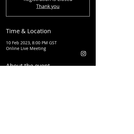
Thank you
Time & Location
10 Feb 2023, 8:00 PM GST
Online Live Meeting
About the event
Shady Said - المحاضر
تلقى تدريبات فنون القيادة وكيفية إعطاء
المحاضرات التحفيزية على يد أفضل مدربي
العالم مثل
لس براون وتوني روبنس
خبرتة أكثر من ١٣ سنة في مجال التدريب. وقد
أعطى محاضرات باللغتين العربية والانجليزية
يعد من أفضل المدربين في مجال التسويق
والقيادة في الوطن العربي والعالم أجمع
فقد أعطى تدريبات في كل من الأردن، فلسطين،