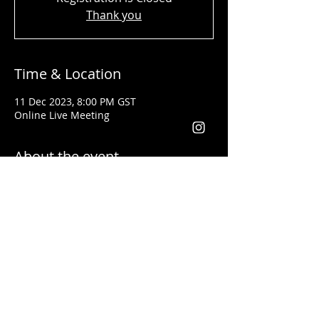
Thank you
Time & Location
11 Dec 2023, 8:00 PM GST
Online Live Meeting
About the event
Shady Said - المحاضر
تلقى تدريبات فنون القيادة وكيفية إعطاء
المحاضرات التحفيزية على يد أفضل مدربي
العالم مثل
لس براون وتوني روبنس
خبرتة أكثر من ١٣ سنة في مجال التدريب. وقد
أعطى محاضرات باللغتين العربية والانجليزية
يعد من أفضل المدربين في مجال التسويق
والقيادة في الوطن العربي والعالم أجمع
فقد أعطى تدريبات في كل من الأردن، فلسطين،