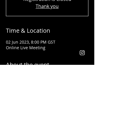
Thank you
Time & Location
02 Jun 2023, 8:00 PM GST
Online Live Meeting
About the event
Shady Said - المحاضر
تلقى تدريبات فنون القيادة وكيفية إعطاء
المحاضرات التحفيزية على يد أفضل مدربي
العالم مثل
لس براون وتوني روبنس
خبرتة أكثر من ١٣ سنة في مجال التدريب. وقد
أعطى محاضرات باللغتين العربية والانجليزية
يعد من أفضل المدربين في مجال التسويق
والقيادة في الوطن العربي والعالم أجمع
فقد أعطى تدريبات في كل من الأردن، فلسطين،