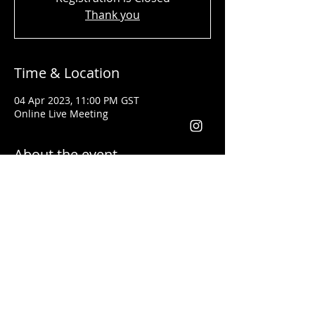
Thank you
Time & Location
04 Apr 2023, 11:00 PM GST
Online Live Meeting
About the event
Shady Said - المحاضر
تلقى تدريبات فنون القيادة وكيفية إعطاء
المحاضرات التحفيزية على يد أفضل مدربي
العالم مثل
لس براون وتوني روبنس
خبرتة أكثر من ١٣ سنة في مجال التدريب. وقد
أعطى محاضرات باللغتين العربية والانجليزية
يعد من أفضل المدربين في مجال التسويق
والقيادة في الوطن العربي والعالم أجمع
فقد أعطى تدريبات في كل من الأردن، فلسطين،