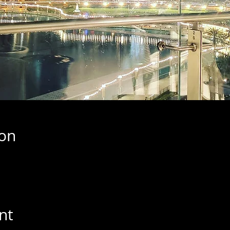
ion
nt