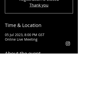
Thank you
Time & Location
05 Jul 2023, 8:00 PM GST
Online Live Meeting
About the event
Shady Said - المحاضر
تلقى تدريبات فنون القيادة وكيفية إعطاء
المحاضرات التحفيزية على يد أفضل مدربي
العالم مثل
لس براون وتوني روبنس
خبرتة أكثر من ١٣ سنة في مجال التدريب. وقد
أعطى محاضرات باللغتين العربية والانجليزية
يعد من أفضل المدربين في مجال التسويق
والقيادة في الوطن العربي والعالم أجمع
فقد أعطى تدريبات في كل من الأردن، فلسطين،