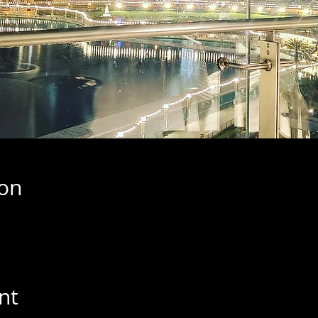
ion
nt