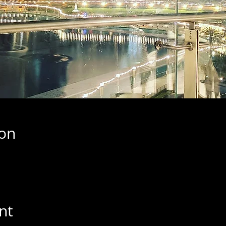
ion
nt