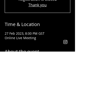
Thank you
Time & Location
27 Feb 2023, 8:00 PM GST
Online Live Meeting
About the event
Shady Said - المحاضر
تلقى تدريبات فنون القيادة وكيفية إعطاء
المحاضرات التحفيزية على يد أفضل مدربي
العالم مثل
لس براون وتوني روبنس
خبرتة أكثر من ١٣ سنة في مجال التدريب. وقد
أعطى محاضرات باللغتين العربية والانجليزية
يعد من أفضل المدربين في مجال التسويق
والقيادة في الوطن العربي والعالم أجمع
فقد أعطى تدريبات في كل من الأردن، فلسطين،