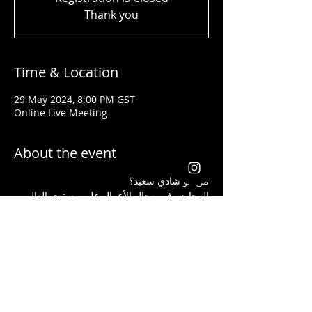
Thank you
Time & Location
29 May 2024, 8:00 PM GST
Online Live Meeting
About the event
من هو شادي سعيد؟ 
المحاضر في مجال الأعمال على مستوى العالم 
تلقى جوائز من شركات عالمية كأفضل قائد 
ومدرب في مجال إنشاء الأعمال وتحسين 
المستوى الإجتماعي لجميع الذين تدربوا على يده
يعد شادي سعيد من أفضل الذين ساعدوا الطلاب 
والموظفين الذين ليس لديهم أية خبرة مسبقة 
في مجال الاستثمار أن يبدأوا أعمالهم ويحصدوا 
الكثير من الأرباح بأفضل الطرق