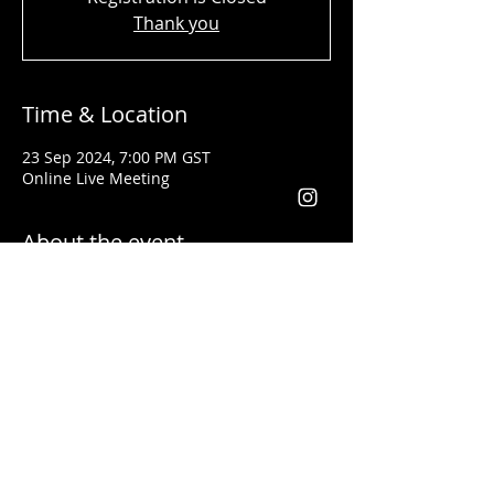
Thank you
Time & Location
23 Sep 2024, 7:00 PM GST
Online Live Meeting
About the event
من هو شادي سعيد؟
المحاضر في مجال الأعمال على مستوى العالم
تلقى جوائز من شركات عالمية كأفضل قائد
ومدرب في مجال إنشاء الأعمال وتحسين
المستوى الإجتماعي لجميع الذين تدربوا على يده
يعد شادي سعيد من أفضل الذين ساعدوا الطلاب
والموظفين الذين ليس لديهم أية خبرة مسبقة في
مجال الاستثمار أن يبدأوا أعمالهم ويحصدوا الكثير
من الأرباح بأفضل الطرق
حاصل على شهادة المدرب المعتمد من قبل