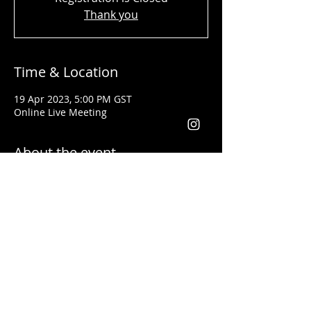
Thank you
Time & Location
19 Apr 2023, 5:00 PM GST
Online Live Meeting
About the event
Shady Said - المحاضر
تلقى تدريبات فنون القيادة وكيفية إعطاء
المحاضرات التحفيزية على يد أفضل مدربي
العالم مثل
لس براون وتوني روبنس
خبرتة أكثر من ١٣ سنة في مجال التدريب. وقد
أعطى محاضرات باللغتين العربية والانجليزية
يعد من أفضل المدربين في مجال التسويق
والقيادة في الوطن العربي والعالم أجمع
فقد أعطى تدريبات في كل من الأردن، فلسطين،