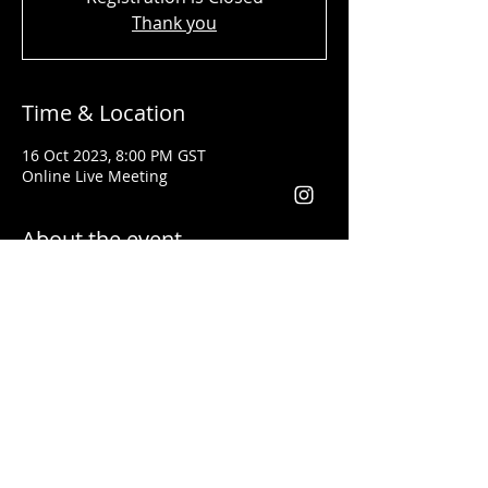
Thank you
Time & Location
16 Oct 2023, 8:00 PM GST
Online Live Meeting
About the event
Shady Said - المحاضر
تلقى تدريبات فنون القيادة وكيفية إعطاء
المحاضرات التحفيزية على يد أفضل مدربي
العالم مثل
لس براون وتوني روبنس
خبرتة أكثر من ١٣ سنة في مجال التدريب. وقد
أعطى محاضرات باللغتين العربية والانجليزية
يعد من أفضل المدربين في مجال التسويق
والقيادة في الوطن العربي والعالم أجمع
فقد أعطى تدريبات في كل من الأردن، فلسطين،