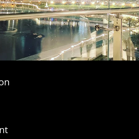
ion
nt