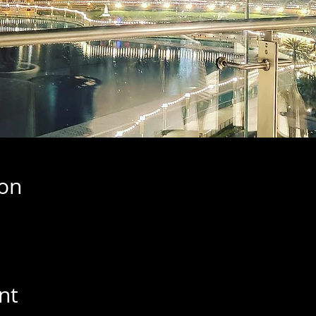
ion
nt