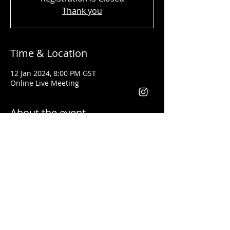
Thank you
Time & Location
12 Jan 2024, 8:00 PM GST
Online Live Meeting
About the event
Shady Said - المحاضر
تلقى تدريبات فنون القيادة وكيفية إعطاء
المحاضرات التحفيزية على يد أفضل مدربي
العالم مثل
لس براون وتوني روبنس
خبرتة أكثر من ١٣ سنة في مجال التدريب. وقد
أعطى محاضرات باللغتين العربية والانجليزية
يعد من أفضل المدربين في مجال التسويق
والقيادة في الوطن العربي والعالم أجمع
فقد أعطى تدريبات في كل من الأردن، فلسطين،