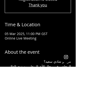
Thank you
Time & Location
05 Mar 2025, 11:00 PM GST
Online Live Meeting
About the event
من هو شادي سعيد؟ 
المحاضر في مجال الأعمال على مستوى العالم 
تلقى جوائز من شركات عالمية كأفضل قائد 
ومدرب في مجال إنشاء الأعمال وتحسين 
المستوى الإجتماعي لجميع الذين تدربوا على يده
يعد شادي سعيد من أفضل الذين ساعدوا الطلاب 
والموظفين الذين ليس لديهم أية خبرة مسبقة 
في مجال الاستثمار أن يبدأوا أعمالهم ويحصدوا 
الكثير من الأرباح بأفضل الطرق