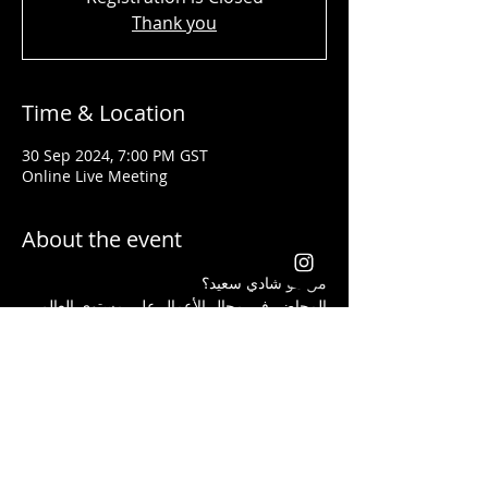
Thank you
Time & Location
30 Sep 2024, 7:00 PM GST
Online Live Meeting
About the event
من هو شادي سعيد؟ 
المحاضر في مجال الأعمال على مستوى العالم 
تلقى جوائز من شركات عالمية كأفضل قائد 
ومدرب في مجال إنشاء الأعمال وتحسين 
المستوى الإجتماعي لجميع الذين تدربوا على يده
يعد شادي سعيد من أفضل الذين ساعدوا الطلاب 
والموظفين الذين ليس لديهم أية خبرة مسبقة 
في مجال الاستثمار أن يبدأوا أعمالهم ويحصدوا 
الكثير من الأرباح بأفضل الطرق