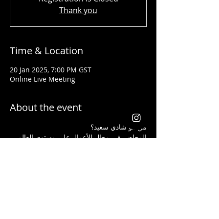
Thank you
Time & Location
20 Jan 2025, 7:00 PM GST
Online Live Meeting
About the event
من هو شادي سعيد؟ 
المحاضر في مجال الأعمال على مستوى العالم 
تلقى جوائز من شركات عالمية كأفضل قائد 
ومدرب في مجال إنشاء الأعمال وتحسين 
المستوى الإجتماعي لجميع الذين تدربوا على يده
يعد شادي سعيد من أفضل الذين ساعدوا الطلاب 
والموظفين الذين ليس لديهم أية خبرة مسبقة 
في مجال الاستثمار أن يبدأوا أعمالهم ويحصدوا 
الكثير من الأرباح بأفضل الطرق