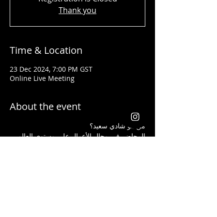
Thank you
Time & Location
23 Dec 2024, 7:00 PM GST
Online Live Meeting
About the event
من هو شادي سعيد؟ 
المحاضر في مجال الأعمال على مستوى العالم 
تلقى جوائز من شركات عالمية كأفضل قائد 
ومدرب في مجال إنشاء الأعمال وتحسين 
المستوى الإجتماعي لجميع الذين تدربوا على يده
يعد شادي سعيد من أفضل الذين ساعدوا الطلاب 
والموظفين الذين ليس لديهم أية خبرة مسبقة 
في مجال الاستثمار أن يبدأوا أعمالهم ويحصدوا 
الكثير من الأرباح بأفضل الطرق