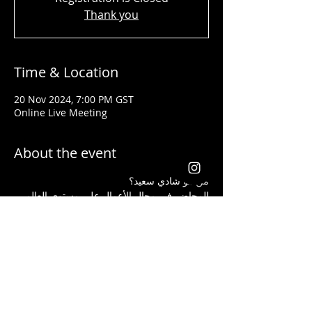
Thank you
Time & Location
20 Nov 2024, 7:00 PM GST
Online Live Meeting
About the event
من هو شادي سعيد؟ 
المحاضر في مجال الأعمال على مستوى العالم 
تلقى جوائز من شركات عالمية كأفضل قائد 
ومدرب في مجال إنشاء الأعمال وتحسين 
المستوى الإجتماعي لجميع الذين تدربوا على يده
يعد شادي سعيد من أفضل الذين ساعدوا الطلاب 
والموظفين الذين ليس لديهم أية خبرة مسبقة 
في مجال الاستثمار أن يبدأوا أعمالهم ويحصدوا 
الكثير من الأرباح بأفضل الطرق