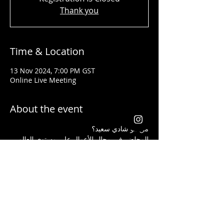
Thank you
Time & Location
13 Nov 2024, 7:00 PM GST
Online Live Meeting
About the event
من هو شادي سعيد؟ 
المحاضر في مجال الأعمال على مستوى العالم 
تلقى جوائز من شركات عالمية كأفضل قائد 
ومدرب في مجال إنشاء الأعمال وتحسين 
المستوى الإجتماعي لجميع الذين تدربوا على يده
يعد شادي سعيد من أفضل الذين ساعدوا الطلاب 
والموظفين الذين ليس لديهم أية خبرة مسبقة 
في مجال الاستثمار أن يبدأوا أعمالهم ويحصدوا 
الكثير من الأرباح بأفضل الطرق