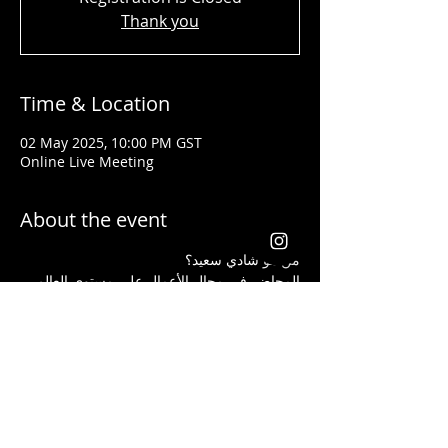
Thank you
Time & Location
02 May 2025, 10:00 PM GST
Online Live Meeting
About the event
من هو شادي سعيد؟ 
المحاضر في مجال الأعمال على مستوى العالم 
تلقى جوائز من شركات عالمية كأفضل قائد 
ومدرب في مجال إنشاء الأعمال وتحسين 
المستوى الإجتماعي لجميع الذين تدربوا على يده
يعد شادي سعيد من أفضل الذين ساعدوا الطلاب 
والموظفين الذين ليس لديهم أية خبرة مسبقة 
في مجال الاستثمار أن يبدأوا أعمالهم ويحصدوا 
الكثير من الأرباح بأفضل الطرق